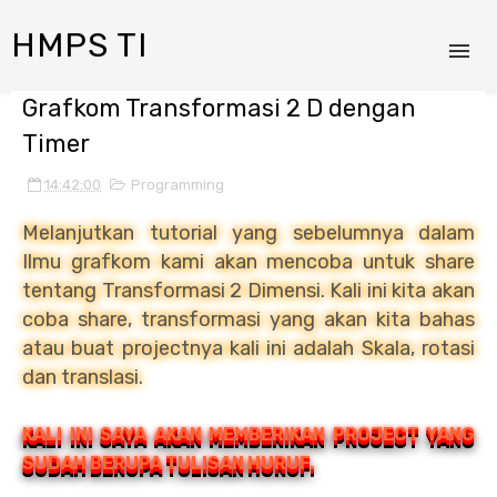
HMPS TI
Grafkom Transformasi 2 D dengan
Timer
14:42:00
Programming
Melanjutkan tutorial yang sebelumnya dalam
Ilmu grafkom kami akan mencoba untuk share
tentang Transformasi 2 Dimensi. Kali ini kita akan
coba share, transformasi yang akan kita bahas
atau buat projectnya kali ini adalah Skala, rotasi
dan translasi.
KALI INI SAYA AKAN MEMBERIKAN PROJECT YANG
SUDAH BERUPA TULISAN HURUF.