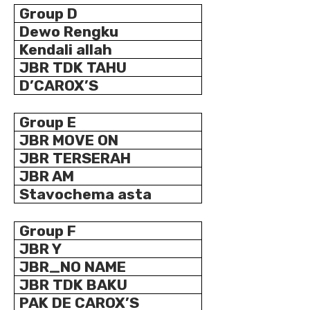
Group D
Dewo Rengku
Kendali allah
JBR TDK TAHU
D’CAROX’S
Group E
JBR MOVE ON
JBR TERSERAH
JBR AM
Stavochema asta
Group F
JBR Y
JBR_NO NAME
JBR TDK BAKU
PAK DE CAROX’S