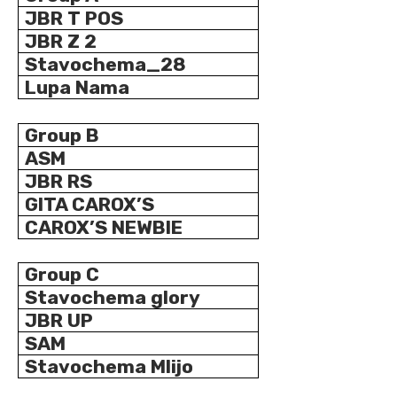
JBR T POS
JBR Z 2
Stavochema_28
Lupa Nama
Group B
ASM
JBR RS
GITA CAROX’S
CAROX’S NEWBIE
Group C
Stavochema glory
JBR UP
SAM
Stavochema Mlijo