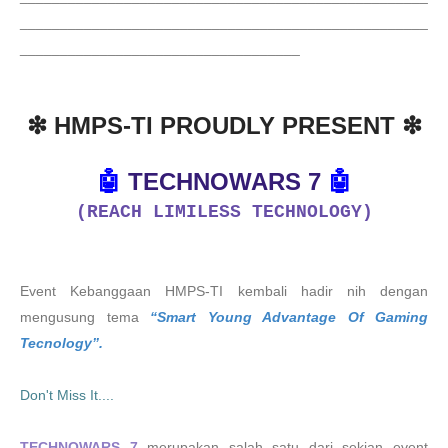
___________________________________________________
___________________________________
❇ HMPS-TI PROUDLY PRESENT ❇
🤖
TECHNOWARS 7
🤖
(REACH LIMILESS TECHNOLOGY)
Event Kebanggaan HMPS-TI kembali hadir nih dengan
mengusung tema
“Smart Young Advantage Of Gaming
Tecnology”.
Don't Miss It....
TECHNOWARS 7
merupakan salah satu dari sekian event