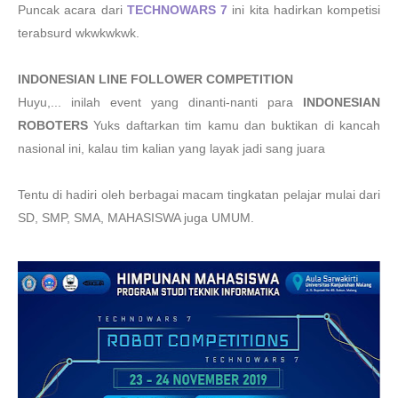
Puncak acara dari
TECHNOWARS 7
ini kita hadirkan kompetisi
terabsurd wkwkwkwk.
INDONESIAN LINE FOLLOWER COMPETITION
Huyu,... inilah event yang dinanti-nanti para
INDONESIAN
ROBOTERS
Yuks daftarkan tim kamu dan buktikan di kancah
nasional ini, kalau tim kalian yang layak jadi sang juara
Tentu di hadiri oleh berbagai macam tingkatan pelajar mulai dari
SD, SMP, SMA, MAHASISWA juga UMUM.