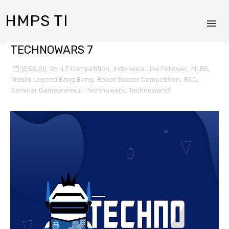
HMPS TI
TECHNOWARS 7
13:50:00
ILF Competition
,
Indonesia Line Follower
,
MLBB
,
Mobile Legend Bang Bang
,
Robot Soccer Competition
,
RSC
,
Seminar Gamepreneur
,
Technowars
,
Technowars7