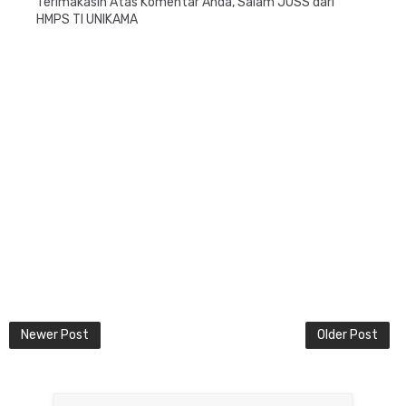
Terimakasih Atas Komentar Anda, Salam JOSS dari
HMPS TI UNIKAMA
Newer Post
Older Post