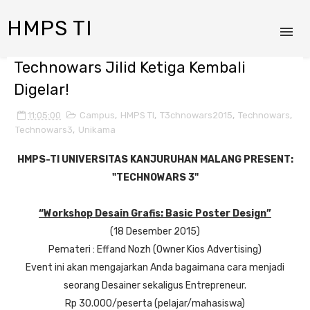
HMPS TI
Technowars Jilid Ketiga Kembali
Digelar!
11:05:00
Campus
,
HMPS TI
,
T3chnowars2015
,
Technowars
,
Technowars3
,
Unikama
HMPS-TI UNIVERSITAS KANJURUHAN MALANG PRESENT:
"TECHNOWARS 3"
“Workshop Desain Grafis: Basic Poster Design”
(18 Desember 2015)
Pemateri : Effand Nozh (Owner Kios Advertising)
Event ini akan mengajarkan Anda bagaimana cara menjadi
seorang Desainer sekaligus Entrepreneur.
Rp 30.000/peserta (pelajar/mahasiswa)